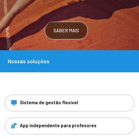
SABER MAIS
SABER MAIS
SABER MAIS
Nossas soluções
Sistema de gestão flexível
App independente para profesores