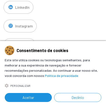
LinkedIn
Instagram
Facebook
Consentimento de cookies
Este site utiliza cookies ou tecnologias semelhantes, para
melhorar a sua experiência de navegação e fornecer
CNPJ: 45.380.401/0001-52.
recomendações personalizadas. Ao continuar a usar nosso site,
Tel:
+55 11 95421 6549
você concorda com nossos
Política de privacidade
rsapi@tpcmatchpoint.com.br
PERSONALIZAR
Aceitar
Declínio
Privacidad
/
Legalidad
/
Cookies